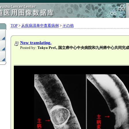
TOP
>
从疾病清单中查看病例
>
その他
Now translating.
Posted by:
Tokyo Pref., 国立癌中心中央病院和九州癌中心共同完