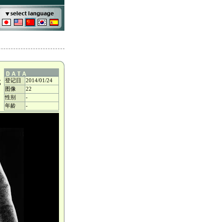
登记日
2014/01/24
成
图像
22
性别
-
年龄
-