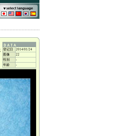
登记日
2014/01/24
成
图像
22
性别
-
年龄
-