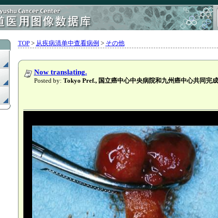
TOP
>
从疾病清单中查看病例
>
その他
Now translating.
Posted by:
Tokyo Pref., 国立癌中心中央病院和九州癌中心共同完