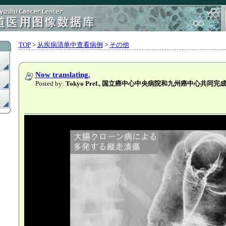
TOP
>
从疾病清单中查看病例
>
その他
Now translating.
Posted by:
Tokyo Pref., 国立癌中心中央病院和九州癌中心共同完