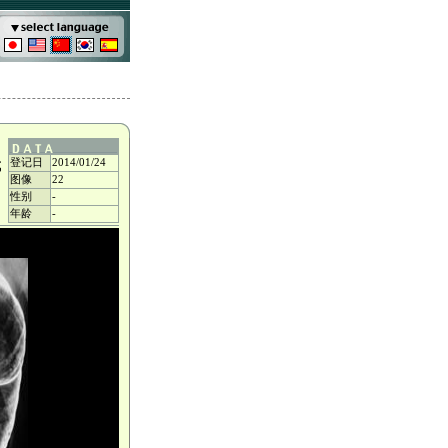
登记日
2014/01/24
成
图像
22
性别
-
年龄
-