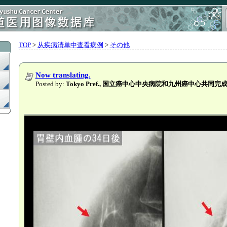
TOP
>
从疾病清单中查看病例
>
その他
Now translating.
Posted by:
Tokyo Pref., 国立癌中心中央病院和九州癌中心共同完