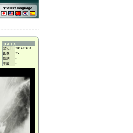
登记日
2014/03/31
成
图像
35
性别
-
年龄
-