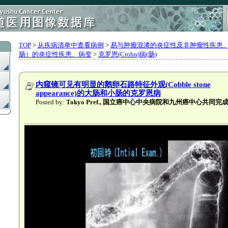
TOP
>
从疾病清单中查看病例
>
易与肿瘤混淆的炎症性及非肿瘤性疾患
肠）的炎症性疾患、病变
>
克罗恩(Crohn)病(肠)
内窥镜可见有明显的鹅卵石路特征外观(Cobble stone
appearance)的大肠和小肠的克罗恩病
Posted by:
Tokyo Pref., 国立癌中心中央病院和九州癌中心共同完