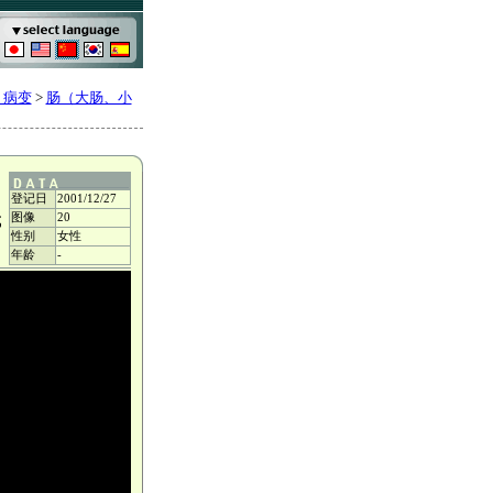
、病变
>
肠（大肠、小
登记日
2001/12/27
图像
20
成
性别
女性
年龄
-