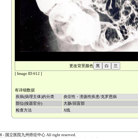
更改背景颜色
[ Image ID:612 ]
有详细数据
疾病(病理主体)的分类
炎症性・溃疡性疾患/克罗恩病
部位(按器官分)
大肠/回盲部
检查方法
X线
1998 - 国立医院九州癌症中心 All right reserved.