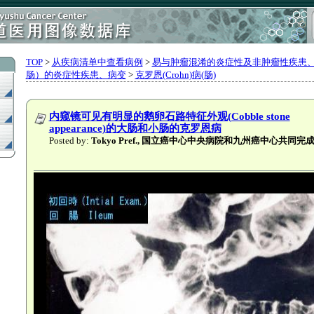
TOP
>
从疾病清单中查看病例
>
易与肿瘤混淆的炎症性及非肿瘤性疾患
肠）的炎症性疾患、病变
>
克罗恩(Crohn)病(肠)
内窥镜可见有明显的鹅卵石路特征外观(Cobble stone
appearance)的大肠和小肠的克罗恩病
Posted by:
Tokyo Pref., 国立癌中心中央病院和九州癌中心共同完