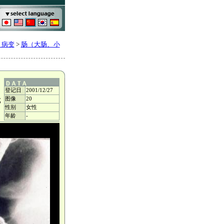
、病变
>
肠（大肠、小
登记日
2001/12/27
图像
20
成
性别
女性
年龄
-