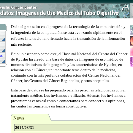
Dado el gran salto en el progreso de la tecnología de la comunicación y
la ingeniería de la computación, se esta avanzando rápidamente en el
esfuerzo internacional orientado hacia la transmisión de la información
más reciente.
Bajo un escenario como este, el Hospital Nacional del Centro del Cáncer
es
de Kyushu ha creado una base de datos de imágenes de uso médico de
tumores distintivos de la geografía y las características de Kyushu, en
relación con el Cáncer, un importante tema dentro de la medicina,
contando con la más profunda colaboración del Centro Nacional del
Cáncer, los Centros del Cáncer Regionales, y otros hospitales.
Esta base de datos se ha preparado para las personas relacionadas con el
tratamiento médico. Los invitamos a utilizarlo. Además, los invitamos a
presentarnos casos así como a contactarnos para conocer sus opiniones,
las cuales las tomaremos en forma constructiva.
2014/03/31