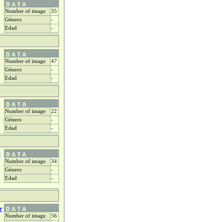
Number of image
35
Género
-
Edad
-
Number of image
47
Género
-
Edad
-
Number of image
22
Género
-
Edad
-
l
Number of image
34
Género
-
Edad
-
r
Number of image
56