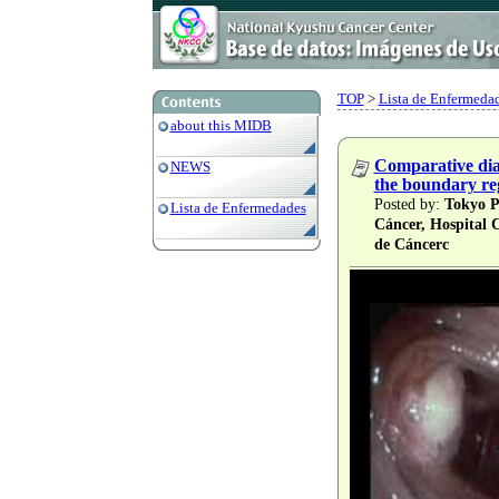
TOP
>
Lista de Enfermedad
about this MIDB
Comparative diag
NEWS
the boundary regi
Posted by:
Tokyo Pr
Lista de Enfermedades
Cáncer, Hospital 
de Cáncerc