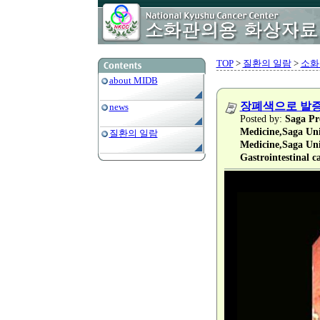
TOP
>
질환의 일람
>
소화
about MIDB
장폐색으로 발증
news
Posted by:
Saga Pre
Medicine,Saga Uni
질환의 일람
Medicine,Saga Uni
Gastrointestinal c