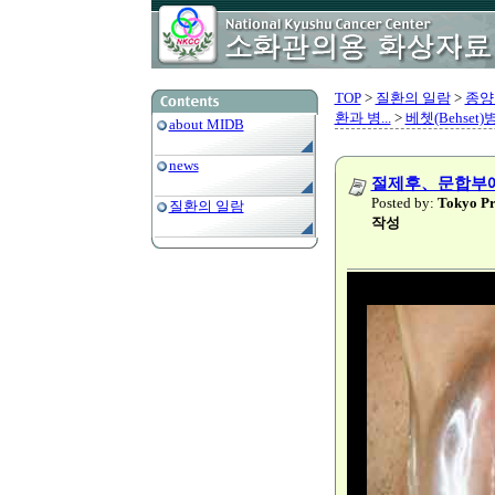
TOP
>
질환의 일람
>
종양
환과 병...
>
베쳇(Behset)
about MIDB
news
절제후、문합부에 
Posted by:
Tokyo
질환의 일람
작성