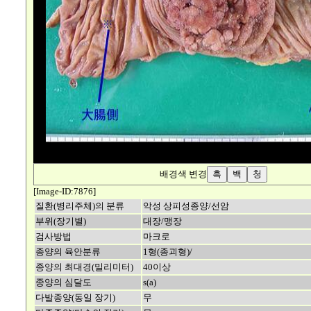
배경색 변경
[Image-ID:7876]
질환(병리주체)의 분류
악성 상피성종양/선암
부위(장기별)
대장/맹장
검사방법
마크로
종양의 육안분류
1형(종괴형)/
종양의 최대경(밀리미터)
40이상
종양의 심달도
s(a)
다발종양(동일 장기)
무