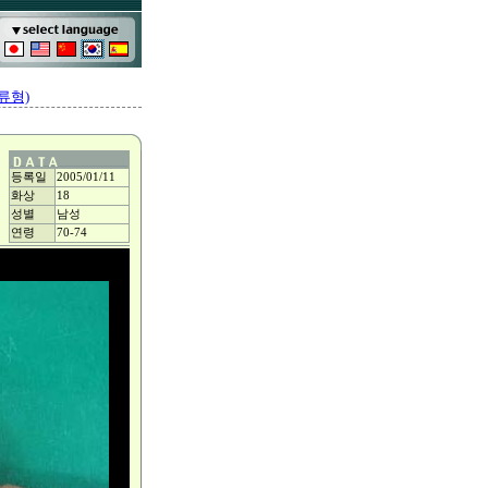
류형)
등록일
2005/01/11
화상
18
성별
남성
연령
70-74