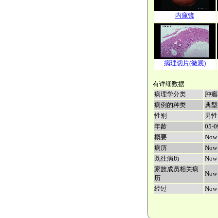
内窥镜
病理切片(微观)
有详细数据
病理学分类
肿瘤
病例的种类
典型
性别
男性
年龄
05-0
概要
Now 
病历
Now 
既往病历
Now 
家族成员相关病
Now 
历
经过
Now 