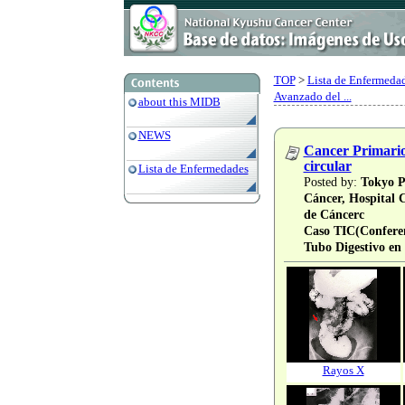
TOP
>
Lista de Enfermedad
Avanzado del ...
about this MIDB
NEWS
Cancer Primario 
circular
Lista de Enfermedades
Posted by:
Tokyo Pr
Cáncer, Hospital 
de Cáncerc
Caso TIC(Conferen
Tubo Digestivo en
Rayos X