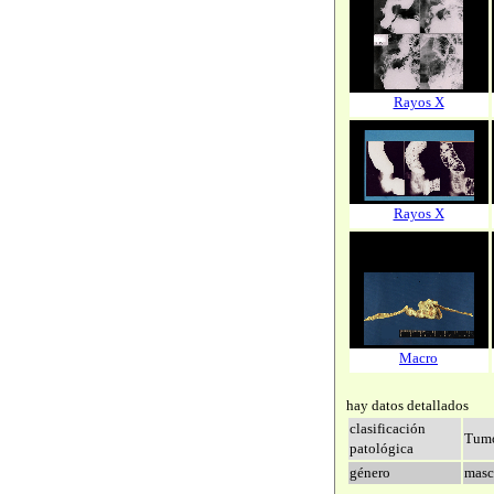
Rayos X
Rayos X
Macro
hay datos detallados
clasificación
Tumo
patológica
género
masc