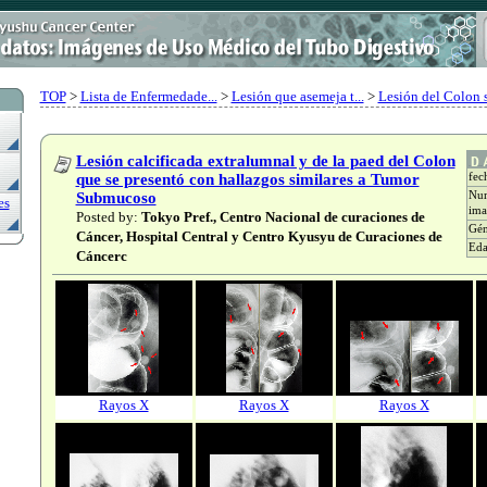
TOP
>
Lista de Enfermedade...
>
Lesión que asemeja t...
>
Lesión del Colon s
Lesión calcificada extralumnal y de la paed del Colon
que se presentó con hallazgos similares a Tumor
fec
Submucoso
Num
es
ima
Posted by:
Tokyo Pref., Centro Nacional de curaciones de
Gén
Cáncer, Hospital Central y Centro Kyusyu de Curaciones de
Ed
Cáncerc
Rayos X
Rayos X
Rayos X