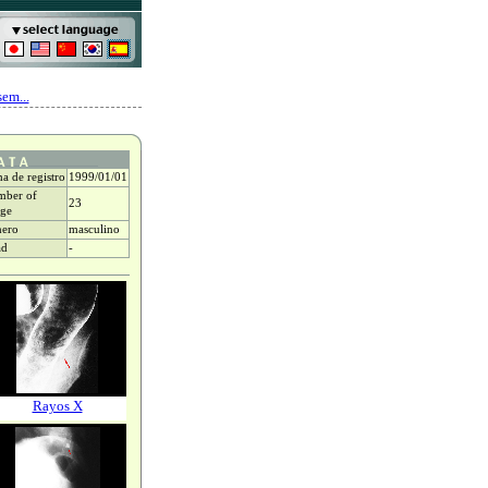
em...
ha de registro
1999/01/01
ber of
23
ge
ero
masculino
ad
-
Rayos X