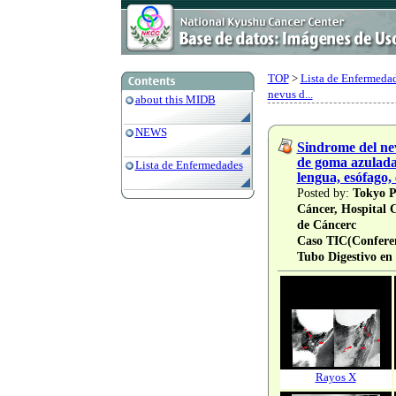
TOP
>
Lista de Enfermedad
nevus d...
about this MIDB
NEWS
Sindrome del ne
de goma azulada
Lista de Enfermedades
lengua, esófago,
Posted by:
Tokyo Pr
Cáncer, Hospital 
de Cáncerc
Caso TIC(Conferen
Tubo Digestivo en
Rayos X