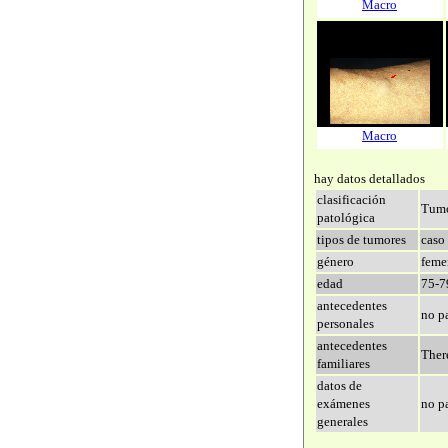
Macro
Macro
hay datos detallados
clasificación
Tumo
patológica
tipos de tumores
caso 
género
feme
edad
75-7
antecedentes
no p
personales
antecedentes
There
familiares
datos de
exámenes
no p
generales