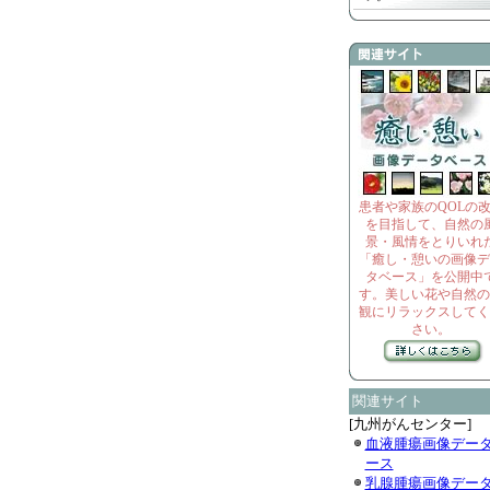
患者や家族のQOLの
を目指して、自然の
景・風情をとりいれ
「癒し・憩いの画像デ
タベース」を公開中
す。美しい花や自然の
観にリラックスしてく
さい。
関連サイト
[九州がんセンター]
血液腫瘍画像デー
ース
乳腺腫瘍画像デー