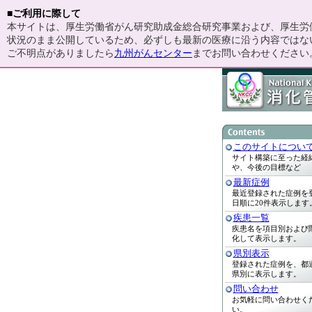
■ご利用に際して
本サイトは、厚生労働省がん研究助成金総合研究事業および、厚生労働
状況のまま公開しているため、必ずしも最新の医療に沿う内容ではな
ご不明点がありましたら
九州がんセンター
までお問い合わせください
このサイトについ
サイト構築に至った経
や、今後の目標など
最新症例
最近登録された症例を
日順に20件表示します
疾患一覧
疾患名を項目別および
化して表示します。
県別表示
登録された症例を、都
県別に表示します。
問い合わせ
お気軽に問い合わせく
い。