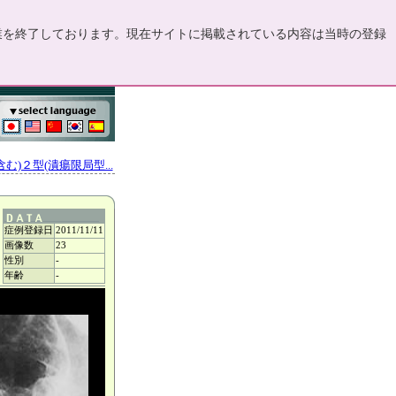
事業を終了しております。現在サイトに掲載されている内容は当時の登録
む)２型(潰瘍限局型...
症例登録日
2011/11/11
画像数
23
性別
-
年齢
-