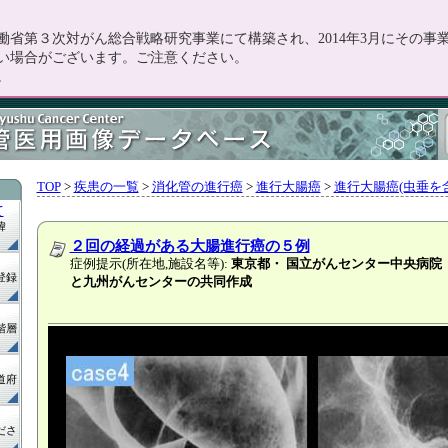
省第３次対がん総合戦略研究事業にて構築され、2014年3月にその
い場合がございます。ご注意ください。
。
TOP
>
疾患の一覧
>
消化管の進行癌
>
進行大腸癌
>
進行大腸癌(虫垂を含
て
緯
２回の経過がある大腸進行癌の５例
症例提示(所在地,施設名等):
東京都・ 国立がんセンター中央病院
登録
と九州がんセンターの共同作成
。
階層
道府
ださ