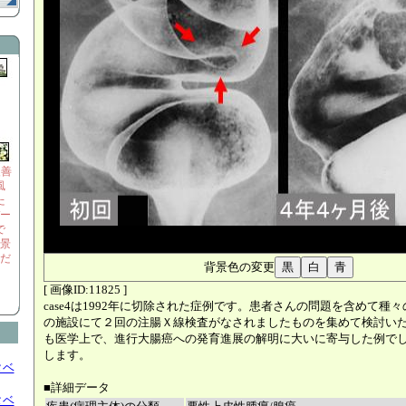
改善
風
た
ー
で
景
だ
背景色の変更
[ 画像ID:11825 ]
case4は1992年に切除された症例です。患者さんの問題を含めて種
の施設にて２回の注腸Ｘ線検査がなされましたものを集めて検討い
も医学上で、進行大腸癌への発育進展の解明に大いに寄与した例で
します。
タベ
■詳細データ
タベ