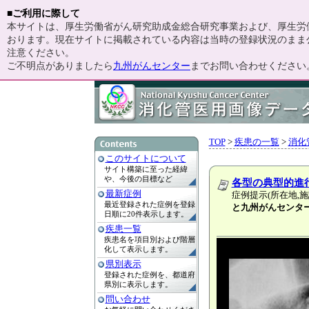
■ご利用に際して
本サイトは、厚生労働省がん研究助成金総合研究事業および、厚生労働
おります。現在サイトに掲載されている内容は当時の登録状況のまま
注意ください。
ご不明点がありましたら
九州がんセンター
までお問い合わせください
TOP
>
疾患の一覧
>
消化
このサイトについて
サイト構築に至った経緯
や、今後の目標など
各型の典型的進
最新症例
症例提示(所在地,施
最近登録された症例を登録
と九州がんセンタ
日順に20件表示します。
疾患一覧
疾患名を項目別および階層
化して表示します。
県別表示
登録された症例を、都道府
県別に表示します。
問い合わせ