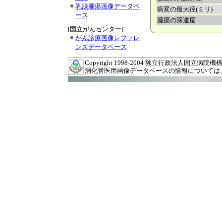
乳腺腫瘍画像データベ
病変の最大径(ミリ)
ース
腫瘍の深達度
[国立がんセンター]
がん診療画像レファレ
ンスデータベース
Copyright 1998-2004 独立行政法人国立病院機構 九州
消化管医用画像データベースの情報については