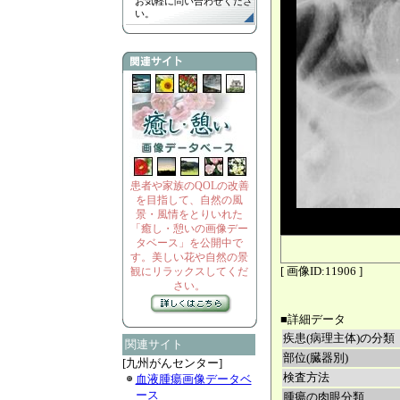
お気軽に問い合わせくださ
い。
患者や家族のQOLの改善
を目指して、自然の風
景・風情をとりいれた
「癒し・憩いの画像デー
タベース」を公開中で
す。美しい花や自然の景
[ 画像ID:11906 ]
観にリラックスしてくだ
さい。
■詳細データ
疾患(病理主体)の分類
関連サイト
部位(臓器別)
[九州がんセンター]
検査方法
血液腫瘍画像データベ
ース
腫瘍の肉眼分類