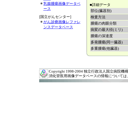
乳腺腫瘍画像データベ
■詳細データ
ース
部位(臓器別)
[国立がんセンター]
検査方法
がん診療画像レファレ
腫瘍の肉眼分類
ンスデータベース
病変の最大径(ミリ)
腫瘍の深達度
多発腫瘍(同一臓器)
多重腫瘍(他臓器)
Copyright 1998-2004 独立行政法人国立病院機構 九州
消化管医用画像データベースの情報については