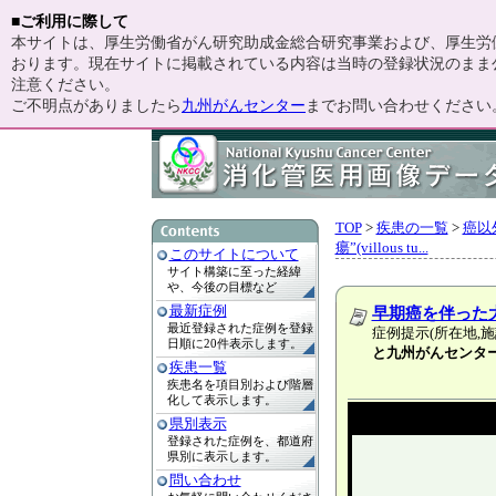
■ご利用に際して
本サイトは、厚生労働省がん研究助成金総合研究事業および、厚生労働
おります。現在サイトに掲載されている内容は当時の登録状況のまま
注意ください。
ご不明点がありましたら
九州がんセンター
までお問い合わせください
TOP
>
疾患の一覧
>
癌以
瘍”(villous tu...
このサイトについて
サイト構築に至った経緯
や、今後の目標など
最新症例
早期癌を伴った
最近登録された症例を登録
症例提示(所在地,施
日順に20件表示します。
と九州がんセンタ
疾患一覧
疾患名を項目別および階層
化して表示します。
県別表示
登録された症例を、都道府
県別に表示します。
問い合わせ