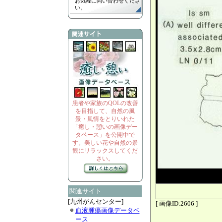
お気軽に問い合わせくださ
い。
患者や家族のQOLの改善
を目指して、自然の風
景・風情をとりいれた
「癒し・憩いの画像デー
タベース」を公開中で
す。美しい花や自然の景
観にリラックスしてくだ
さい。
関連サイト
[九州がんセンター]
[ 画像ID:2606 ]
血液腫瘍画像データベ
ース