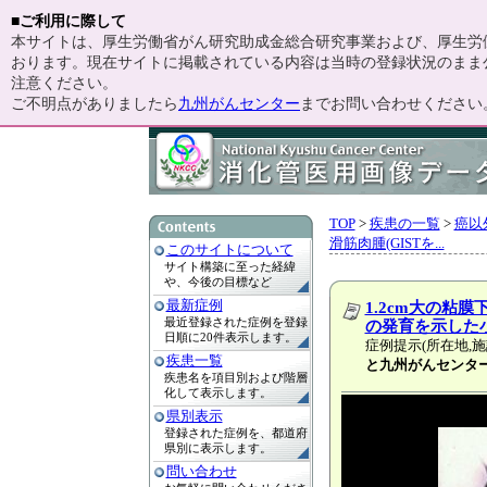
■ご利用に際して
本サイトは、厚生労働省がん研究助成金総合研究事業および、厚生労働
おります。現在サイトに掲載されている内容は当時の登録状況のまま
注意ください。
ご不明点がありましたら
九州がんセンター
までお問い合わせください
TOP
>
疾患の一覧
>
癌以
滑筋肉腫(GISTを...
このサイトについて
サイト構築に至った経緯
や、今後の目標など
最新症例
1.2cm大の粘
最近登録された症例を登録
の発育を示した
日順に20件表示します。
症例提示(所在地,施
疾患一覧
と九州がんセンタ
疾患名を項目別および階層
化して表示します。
県別表示
登録された症例を、都道府
県別に表示します。
問い合わせ