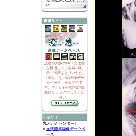
お気軽に問い合わせくださ
い。
患者や家族のQOLの改善
を目指して、自然の風
景・風情をとりいれた
「癒し・憩いの画像デー
タベース」を公開中で
す。美しい花や自然の景
観にリラックスしてくだ
さい。
関連サイト
[九州がんセンター]
血液腫瘍画像データベ
ース