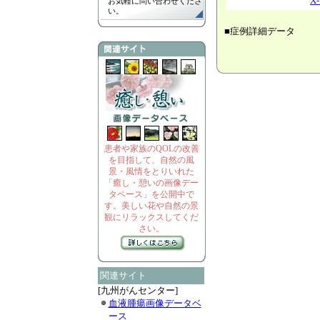
X-
お気軽に問い合わせくださ
い。
■症例詳細データ
患者や家族のQOLの改善
を目指して、自然の風
景・風情をとりいれた
「癒し・憩いの画像デー
タベース」を公開中で
す。美しい花や自然の景
観にリラックスしてくだ
さい。
関連サイト
[九州がんセンター]
血液腫瘍画像データベ
ース