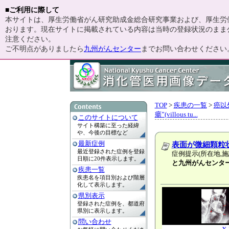
■ご利用に際して
本サイトは、厚生労働省がん研究助成金総合研究事業および、厚生労働
おります。現在サイトに掲載されている内容は当時の登録状況のまま
注意ください。
ご不明点がありましたら
九州がんセンター
までお問い合わせください
TOP
>
疾患の一覧
>
癌以
瘍”(villous tu...
このサイトについて
サイト構築に至った経緯
や、今後の目標など
最新症例
表面が微細顆粒
最近登録された症例を登録
症例提示(所在地,施
日順に20件表示します。
と九州がんセンタ
疾患一覧
疾患名を項目別および階層
化して表示します。
県別表示
登録された症例を、都道府
県別に表示します。
問い合わせ